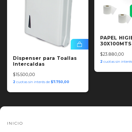
PAPEL HIGI
30X100MTS
$23.880,00
Dispenser para Toallas
2
cuotas sin interé
Intercaldas
$15.500,00
2
cuotas sin interés de
$7.750,00
INICIO