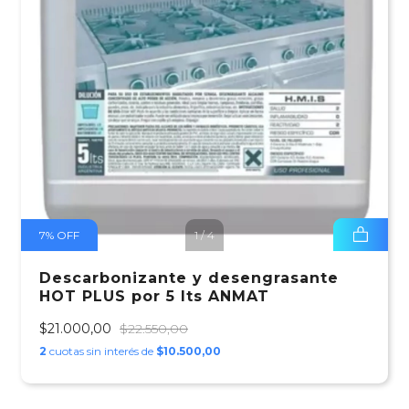
7
%
OFF
1
/
4
Descarbonizante y desengrasante
HOT PLUS por 5 lts ANMAT
$21.000,00
$22.550,00
2
cuotas sin interés de
$10.500,00