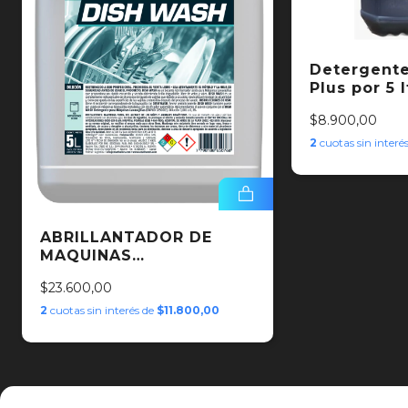
Detergente
Plus por 5 l
$8.900,00
2
cuotas sin interé
ABRILLANTADOR DE
MAQUINAS
LAVAVAVJILLAS X 5 LTS
$23.600,00
2
cuotas sin interés de
$11.800,00